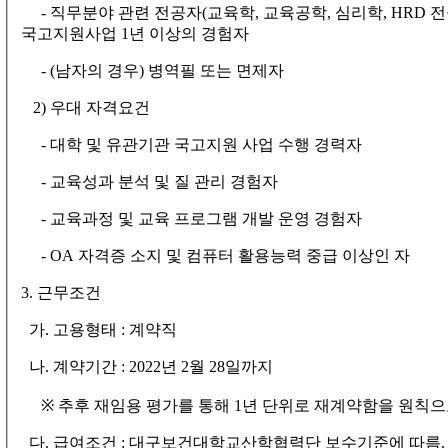
-
직무분야 관련 전공자
(
교육학
,
교육공학
,
심리학
, HRD
전
국고지원사업
1
년 이상의 경험자
- (
남자의 경우
)
병역필 또는 면제자
2)
우대 자격요건
-
대학 및 유관기관 국고지원 사업 수행 경력자
-
교육성과 분석 및 질 관리 경험자
-
교육과정 및 교육 프로그램 개발 운영 경험자
- OA
자격증 소지 및 컴퓨터 활용능력 중급 이상인 자
3.
근무조건
가
.
고용형태
:
계약직
나
.
계약기간
: 2022
년
2
월
28
일까지
※
추후 재임용 평가를 통해
1
년 단위로 재계약함을 원칙으
다
.
급여조건
:
대구보건대학교산학협력단 보수기준에 따름
.