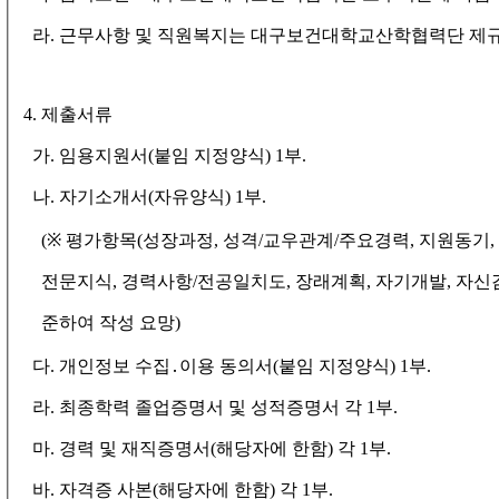
라
.
근무사항 및 직원복지는 대구보건대학교산학협력단 제
4.
제출서류
가
.
임용지원서
(
붙임 지정양식
) 1
부
.
나
.
자기소개서
(
자유양식
) 1
부
.
(
※
평가항목
(
성장과정
,
성격
/
교우관계
/
주요경력
,
지원동기
,
전문지식
,
경력사항
/
전공일치도
,
장래계획
,
자기개발
,
자신
준하여 작성 요망
)
다
.
개인정보 수집
․
이용 동의서
(
붙임 지정양식
) 1
부
.
라
.
최종학력 졸업증명서 및 성적증명서 각
1
부
.
마
.
경력 및 재직증명서
(
해당자에 한함
)
각
1
부
.
바
.
자격증 사본
(
해당자에 한함
)
각
1
부
.