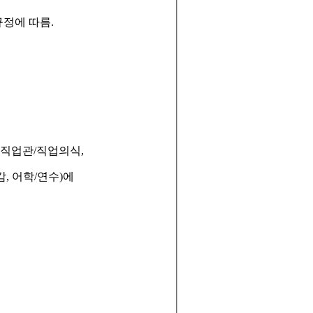
규정에 따름
.
직업관
/
직업의식
,
감
,
어학
/
연수
)
에