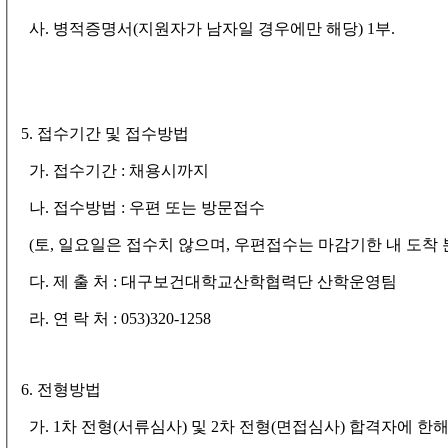
사
.
병적증명서
(
지원자가 남자일 경우에만 해당
) 1
부
.
5.
접수기간 및 접수방법
가
.
접수기간
:
채용시까지
나
.
접수방법
:
우편 또는 방문접수
(
토
,
일요일은 접수치 않으며
,
우편접수는 마감기한 내 도착 
다
.
제 출 처
:
대구보건대학교산학협력단 산학운영팀
라
.
연 락 처
: 053)320-1258
6.
전형방법
가
. 1
차 전형
(
서류심사
)
및
2
차 전형
(
면접심사
)
합격자에 한해