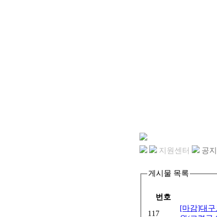
지원센터
공지
게시물 목록
번호
[마감]대
117