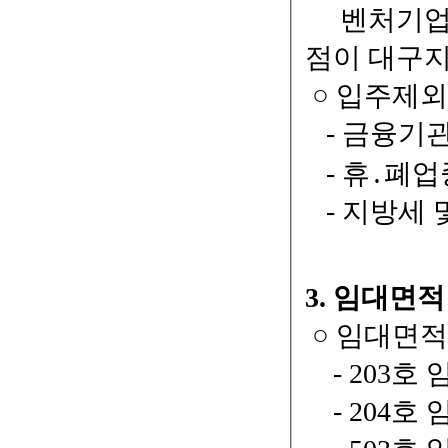
벤처기업,
점이 대구지
○ 입주제
- 금융기
- 휴․폐업
- 지방세 
3. 임대면
○ 임대면적
- 203호 
- 204호 