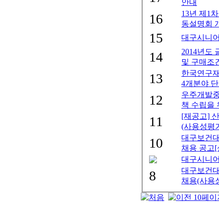
안내
13년 제1
16
동설명회 개
15
대구시니어
2014년
14
및 구매조건
한국연구재
13
4개분야 단
우주개발중
12
책 수립을
[재공고]
11
(사용성평
대구보건대
10
채용 공고[
대구시니어
대구보건대
8
채용(사용